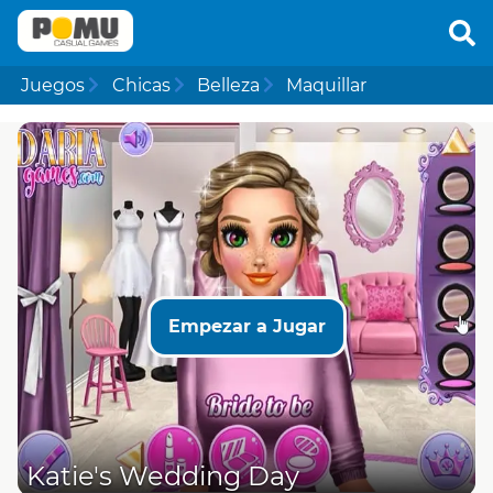
Juegos
Chicas
Belleza
Maquillar
Empezar a Jugar
Katie's Wedding Day