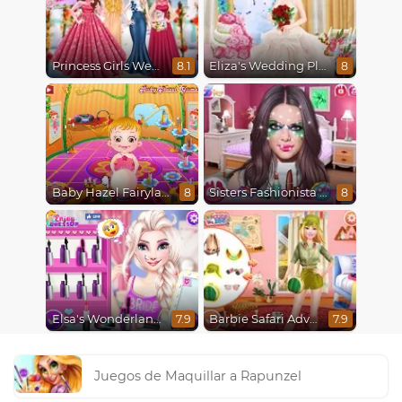
Princess Girls Wedding Trip
Eliza's Wedding Planner
8.1
8
Baby Hazel Fairyland Ballet
Sisters Fashionista Makeup
8
8
Elsa's Wonderland Wedding
Barbie Safari Adventure
7.9
7.9
Juegos de Maquillar a Rapunzel