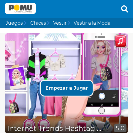
Juegos
Chicas
Vestir
Vestir a la Moda
Empezar a Jugar
Internet Trends Hashtag Challenge
5.0