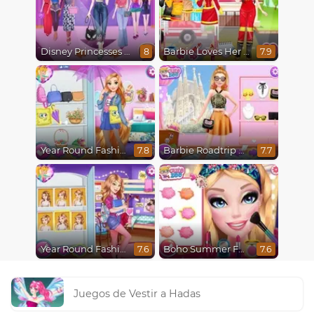
Disney Princesses Runway Show
Barbie Loves Her Job
8
7.9
Year Round Fashionista Rapunzel
Barbie Roadtrip Adventure
7.8
7.7
Year Round Fashionista Belle
Boho Summer Festival Besties
7.6
7.6
Juegos de Vestir a Hadas