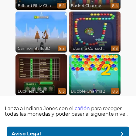
Billiard Blitz Challenge
Basket Champs
8.4
8.4
Cannon Balls 3D
Totemia Cursed Marbles
8.3
8.3
2
Luckiest Dice
Bubble Charms 2
8.3
8.3
Lanza a Indiana Jones con el
cañón
para recoger
todas las monedas y poder pasar al siguiente nivel.
Aviso Legal