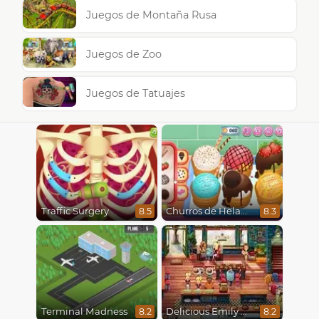
Juegos de Montaña Rusa
Juegos de Zoo
Juegos de Tatuajes
Traffic Surgery
Churros de Helado
8.5
8.3
Terminal Madness
Delicious Emily New Beginning
8.2
8.2