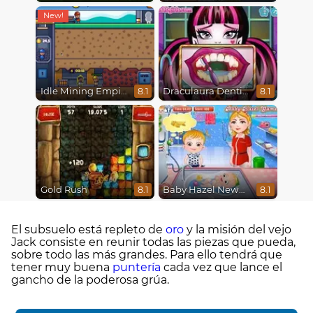
Idle Mining Empire
Draculaura Dentist
8.1
8.1
Gold Rush
Baby Hazel Newborn Vaccination
8.1
8.1
El subsuelo está repleto de
oro
y la misión del vejo
Jack consiste en reunir todas las piezas que pueda,
sobre todo las más grandes. Para ello tendrá que
tener muy buena
puntería
cada vez que lance el
gancho de la poderosa grúa.