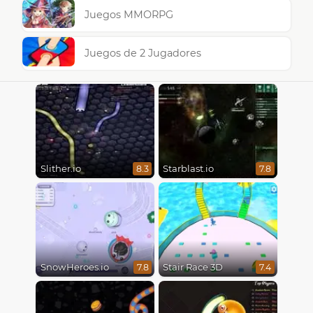
Juegos MMORPG
Juegos de 2 Jugadores
Slither.io
Starblast.io
8.3
7.8
SnowHeroes.io
Stair Race 3D
7.8
7.4