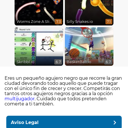
Worms Zone A Slithery Snake
Silly Snakes.io
7.3
7.1
Skribbl.io
BasketBall.io
6.7
6.7
Eres un pequeño agujero negro que recorre la gran
ciudad devorando todo aquello que puede tragar
con el único fin de crecer y crecer. Competirás con
tantos otros agujeros negros gracias a la opción
multijugador
. Cuidado que todos pretenden
comerte a ti también.
Aviso Legal