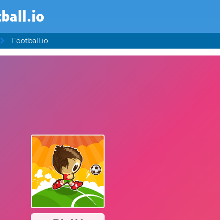
ball.io
Football.io