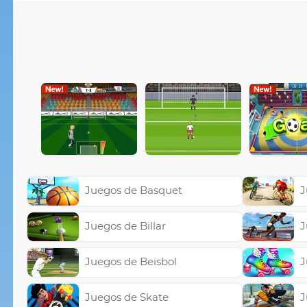
Juegos de Basquet
J
Juegos de Billar
J
Juegos de Beisbol
J
Juegos de Skate
J