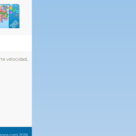
te velocidad,
uegos.com 2026