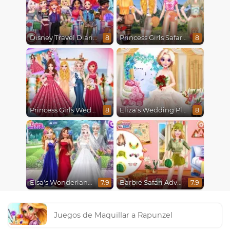
Disney Travel Diaries: City Break
Princess Girls Safari Trip
8
8
Princess Girls Wedding Trip
Eliza's Wedding Planner
8
8
Elsa's Wonderland Wedding
Barbie Safari Adventure
7.9
7.9
Juegos de Maquillar a Rapunzel