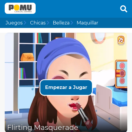
Juegos
Chicas
Belleza
Maquillar
Empezar a Jugar
Flirting Masquerade