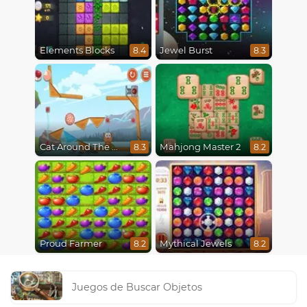
Elements Blocks
Jewel Burst
8.4
8.3
Cat Around The World
Mahjong Master 2
8.3
8.2
Proud Farmer
Mythical Jewels
8.2
8.2
Juegos de Buscar Objetos