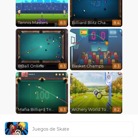
Tennis Masters
Billiard Blitz Challenge
8.5
8.4
8 Ball Online
Basket Champs
8.3
8.3
Mafia Billiard Tricks
Archery World Tour
8.3
8.2
Juegos de Skate