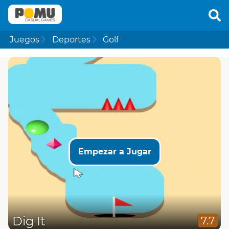
Juegos
Deportes
Golf
Empezar a Jugar
Dig It
7.7