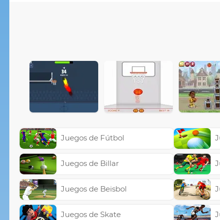
Juegos de Fútbol
J
Juegos de Billar
J
Juegos de Beisbol
J
Juegos de Skate
J