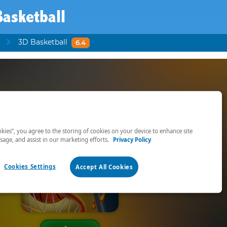
asketball
3D Basketball
6.4