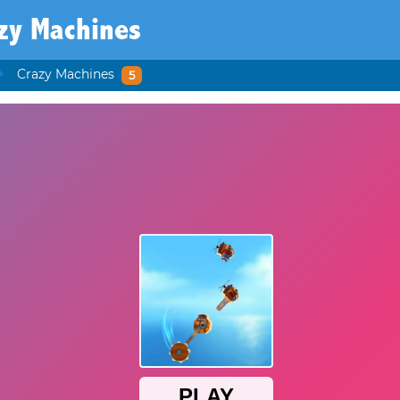
zy Machines
Crazy Machines
5