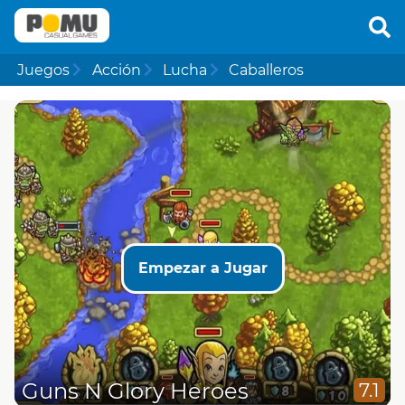
Juegos
Acción
Lucha
Caballeros
Empezar a Jugar
Guns N Glory Heroes
7.1