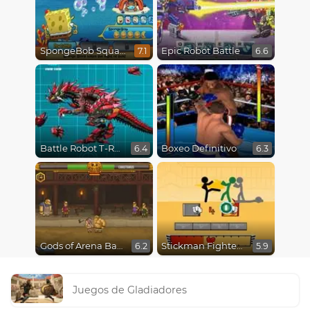
SpongeBob SquarePants : Monster Island Adventures
Epic Robot Battle
7.1
6.6
Battle Robot T-Rex Age
Boxeo Definitivo
6.4
6.3
Gods of Arena Battles
Stickman Fighter Epic Battles
6.2
5.9
Juegos de Gladiadores