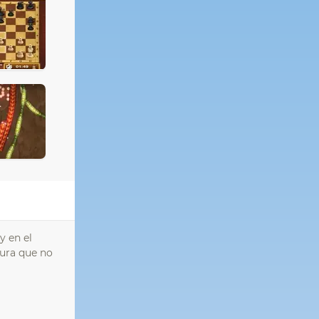
y en el
cura que no