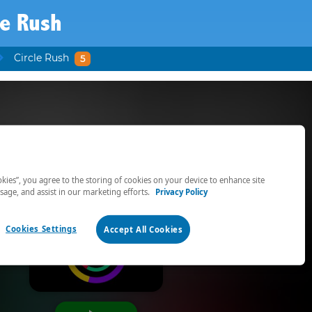
le Rush
Circle Rush
5