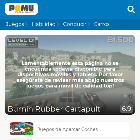
Juegos
Habilidad
Conducir
Carros
Lamentablemente esta página no se
encuentra todavía disponible para
dispositivos móviles y tablets. Por favor
asegúrate de revisar más abajo nuestros
juegos para móvil de calidad top!
Burnin Rubber Cartapult
6.9
Juegos de Aparcar Coches