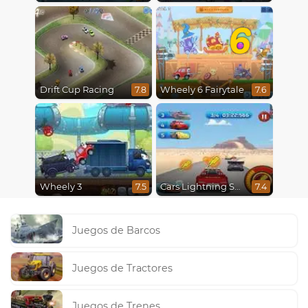
6
Drift Cup Racing
Wheely 6 Fairytale
7.8
7.6
Wheely 3
Cars Lightning Speed
7.5
7.4
Juegos de Barcos
Juegos de Tractores
Juegos de Trenes