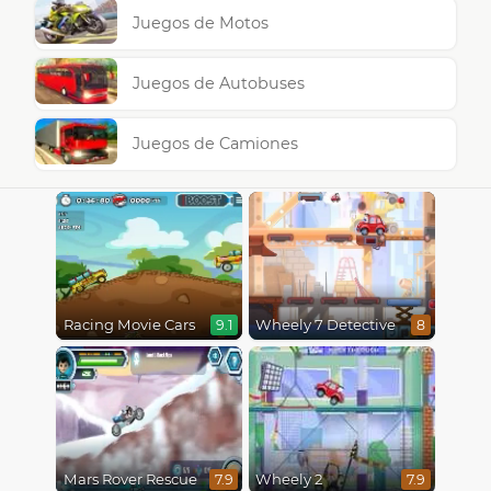
Juegos de Motos
Juegos de Autobuses
Juegos de Camiones
Racing Movie Cars
Wheely 7 Detective
9.1
8
Mars Rover Rescue
Wheely 2
7.9
7.9