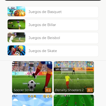
Juegos de Basquet
Juegos de Billar
Juegos de Beisbol
Juegos de Skate
Soccer Strike
Penalty Shooters 2
8.2
8.1