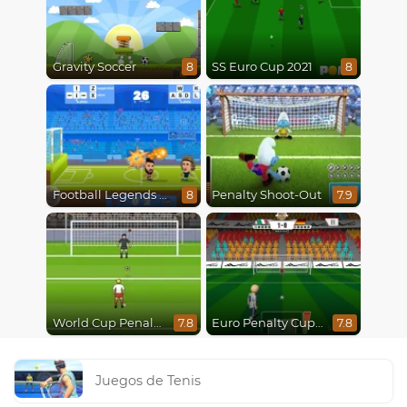
Gravity Soccer
SS Euro Cup 2021
8
8
Football Legends 2021
Penalty Shoot-Out
8
7.9
World Cup Penalty 2018
Euro Penalty Cup 2021
7.8
7.8
Juegos de Tenis