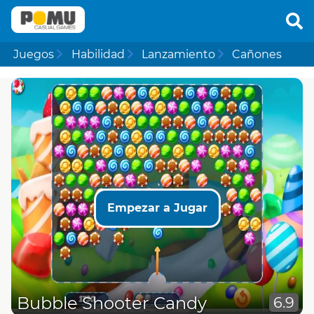
Juegos
Habilidad
Lanzamiento
Cañones
Empezar a Jugar
Bubble Shooter Candy
6.9