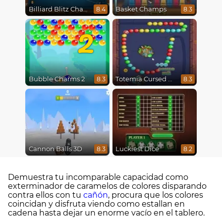
Billiard Blitz Challenge
Basket Champs
8.4
8.3
2
Bubble Charms 2
Totemia Cursed Marbles
8.3
8.3
Cannon Balls 3D
Luckiest Dice
8.3
8.2
Demuestra tu incomparable capacidad como
exterminador de caramelos de colores disparando
contra ellos con tu
cañón
, procura que los colores
coincidan y disfruta viendo como estallan en
cadena hasta dejar un enorme vacío en el tablero.