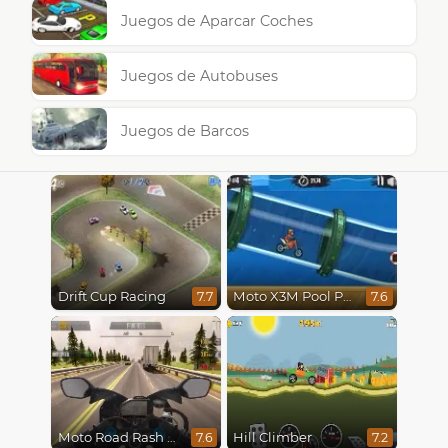
Juegos de Aparcar Coches
Juegos de Autobuses
Juegos de Barcos
Drift Cup Racing
Moto X3M Pool Party
7.7
7.6
Moto Road Rash 3D
Hill Climber
7.6
7.2