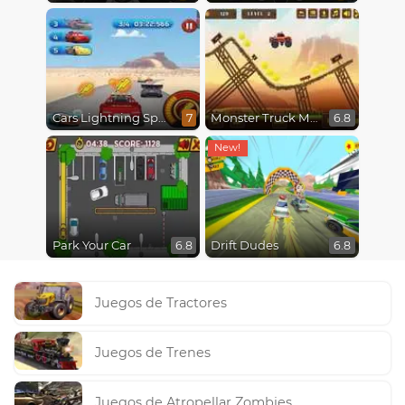
Cars Lightning Speed
Monster Truck Madness
7
6.8
Park Your Car
Drift Dudes
6.8
6.8
Juegos de Tractores
Juegos de Trenes
Juegos de Atropellar Zombies