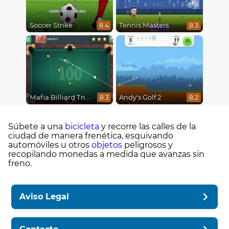
Soccer Strike
Tennis Masters
8.4
8.3
Mafia Billiard Tricks
Andy's Golf 2
8.3
8.2
Súbete a una
bicicleta
y recorre las calles de la
ciudad de manera frenética, esquivando
automóviles u otros
objetos
peligrosos y
recopilando monedas a medida que avanzas sin
freno.
Aviso Legal