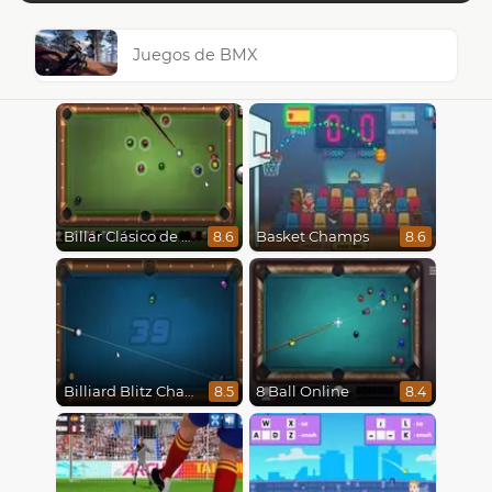
Juegos de BMX
Billar Clásico de 8 Bolas
Basket Champs
8.6
8.6
Billiard Blitz Challenge
8 Ball Online
8.5
8.4