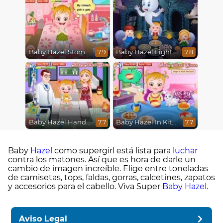
Baby Hazel Stomach Care
Baby Hazel Lighthouse Adventure
7.9
7.8
Baby Hazel Hand Fracture
Baby Hazel In Kitchen
7.7
7.7
Baby
Hazel
como supergirl está lista para
luchar
contra los matones. Así que es hora de darle un
cambio de imagen increíble. Elige entre toneladas
de camisetas, tops, faldas, gorras, calcetines, zapatos
y accesorios para el cabello. Viva Super
Baby Hazel
.
Aviso Legal