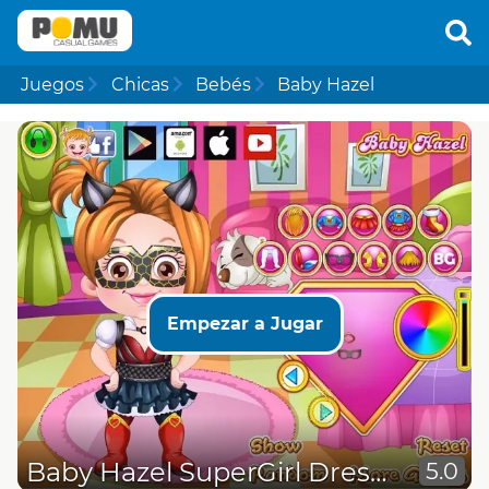
Juegos
Chicas
Bebés
Baby Hazel
Empezar a Jugar
Baby Hazel SuperGirl Dressup
5.0