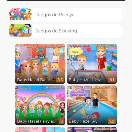
Juegos de Pocoyo
Juegos de Slacking
Baby Hazel Ballerina Dance
Baby Hazel Newborn Vaccination
8.3
8.1
Baby Hazel Fairyland Ballet
Baby Hazel Swimming
8
7.9