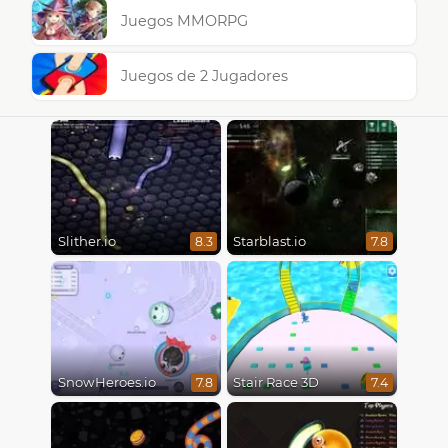
Juegos MMORPG
Juegos de 2 Jugadores
Slither.io
Starblast.io
8.3
7.8
SnowHeroes.io
Stair Race 3D
7.8
7.4