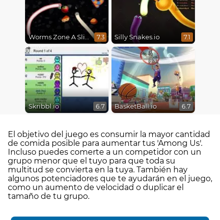
Worms Zone A Slithery Snake
Silly Snakes.io
7.3
7.1
Skribbl.io
BasketBall.io
6.7
6.7
El objetivo del juego es consumir la mayor cantidad
de comida posible para aumentar tus 'Among Us'.
Incluso puedes comerte a un competidor con un
grupo menor que el tuyo para que toda su
multitud se convierta en la tuya. También hay
algunos potenciadores que te ayudarán en el juego,
como un aumento de velocidad o duplicar el
tamaño de tu grupo.