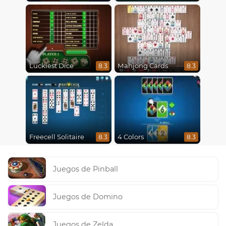
Luckiest Dice
Mahjong Cards
8.3
8.3
Freecell Solitaire
4 Colors
8.3
8.3
Juegos de Pinball
Juegos de Domino
Juegos de Zelda