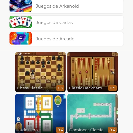
Juegos de Arkanoid
Juegos de Cartas
Juegos de Arcade
Chess Classic
Classic Backgammon
8.7
8.5
Ludo Hero
Dominoes Classic
8.4
8.4