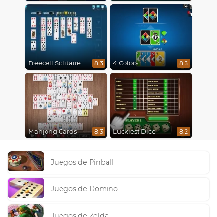
Freecell Solitaire
4 Colors
8.3
8.3
Mahjong Cards
Luckiest Dice
8.3
8.2
Juegos de Pinball
Juegos de Domino
Juegos de Zelda