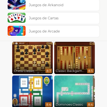
Juegos de Arkanoid
Juegos de Cartas
Juegos de Arcade
Chess Classic
Classic Backgammon
8.7
8.5
Ludo Hero
Dominoes Classic
8.4
8.4