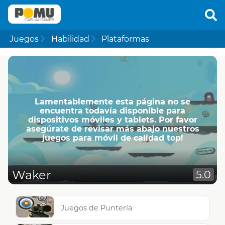
Juegos
Habilidad
Plataformas
Lamentablemente esta página no se
encuentra todavía disponible para
dispositivos móviles y tablets. Por favor
asegúrate de revisar más abajo nuestros
juegos para móvil de calidad top!
Waker
5.0
Juegos de Puntería