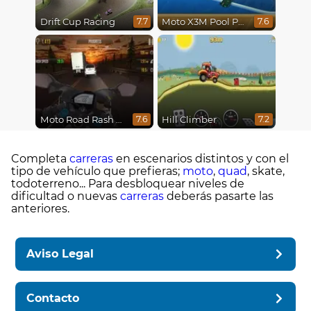
Drift Cup Racing
Moto X3M Pool Party
7.7
7.6
Moto Road Rash 3D
Hill Climber
7.6
7.2
Completa
carreras
en escenarios distintos y con el
tipo de vehículo que prefieras;
moto
,
quad
, skate,
todoterreno... Para desbloquear niveles de
dificultad o nuevas
carreras
deberás pasarte las
anteriores.
Aviso Legal
Contacto