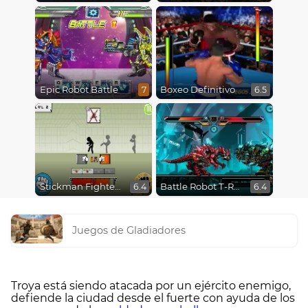
Epic Robot Battle
Boxeo Definitivo
7
6.5
Stickman Fighter Epic Battles
Battle Robot T-Rex Age
6.4
6.4
Juegos de Gladiadores
Troya está siendo atacada por un ejército enemigo,
defiende la ciudad desde el fuerte con ayuda de los