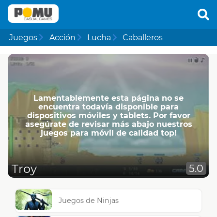
Juegos
Acción
Lucha
Caballeros
Lamentablemente esta página no se
encuentra todavía disponible para
dispositivos móviles y tablets. Por favor
asegúrate de revisar más abajo nuestros
juegos para móvil de calidad top!
Troy
5.0
Juegos de Ninjas