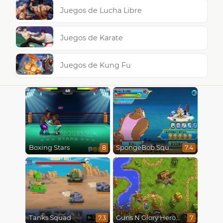
Juegos de Lucha Libre
Juegos de Karate
Juegos de Kung Fu
Boxing Stars
SpongeBob SquarePants : Monster Island Adventures
8
7.4
Tanks Squad
Guns N Glory Heroes
7.3
7