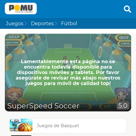
Juegos
Deportes
Fútbol
Lamentablemente esta página no se
encuentra todavía disponible para
dispositivos móviles y tablets. Por favor
asegúrate de revisar más abajo nuestros
juegos para móvil de calidad top!
SuperSpeed Soccer
5.0
Juegos de Basquet