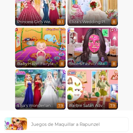
Princess Girls Wedding Trip
Eliza's Wedding Planner
8.1
8
Baby Hazel Fairyland Ballet
Sisters Fashionista Makeup
8
8
Elsa's Wonderland Wedding
Barbie Safari Adventure
7.9
7.9
Juegos de Maquillar a Rapunzel