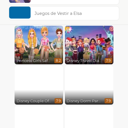
Juegos de Vestir a Elsa
Princess Girls Safari Trip
Disney Travel Diaries: City Break
8.2
7.9
Disney Couple Of The Year
Disney Dorm Party
7.9
7.9