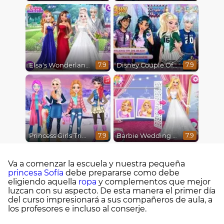
Elsa's Wonderland Wedding
Disney Couple Of The Year
7.9
7.9
Princess Girls Trip To Aspen
Barbie Wedding Fun
7.9
7.9
Va a comenzar la escuela y nuestra pequeña
princesa Sofía
debe prepararse como debe
eligiendo aquella
ropa
y complementos que mejor
luzcan con su aspecto. De esta manera el primer día
del curso impresionará a sus compañeros de aula, a
los profesores e incluso al conserje.