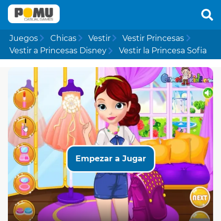
Juegos
Chicas
Vestir
Vestir Princesas
Vestir a Princesas Disney
Vestir la Princesa Sofia
Empezar a Jugar