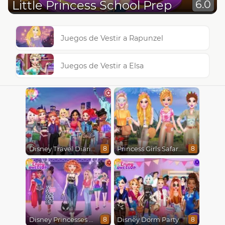
Little Princess School Prep
6.0
Juegos de Vestir a Rapunzel
Juegos de Vestir a Elsa
Disney Travel Diaries: City Break
Princess Girls Safari Trip
8
8
Disney Princesses Runway Show
Disney Dorm Party
8
8