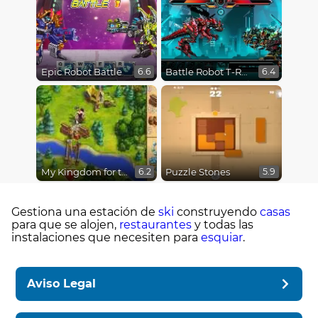
Epic Robot Battle
Battle Robot T-Rex Age
6.6
6.4
My Kingdom for the Princess
Puzzle Stones
6.2
5.9
Gestiona una estación de
ski
construyendo
casas
para que se alojen,
restaurantes
y todas las
instalaciones que necesiten para
esquiar
.
Aviso Legal