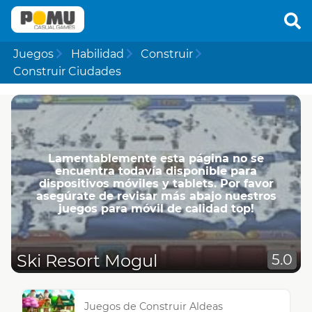
Juegos
Habilidad
Construir
Construir Ciudades
Lamentablemente esta página no se
encuentra todavía disponible para
dispositivos móviles y tablets. Por favor
asegúrate de revisar más abajo nuestros
juegos para móvil de calidad top!
Ski Resort Mogul
5.0
Juegos de Construir Aldeas