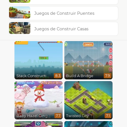
Juegos de Construir Puentes
Juegos de Construir Casas
Stack Construction
Build A Bridge
8.3
7.9
Baby Hazel Gingerbread House
Twisted City
7.7
7.1