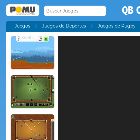
QB 
Juegos
Juegos de Deportes
Juegos de Rugby