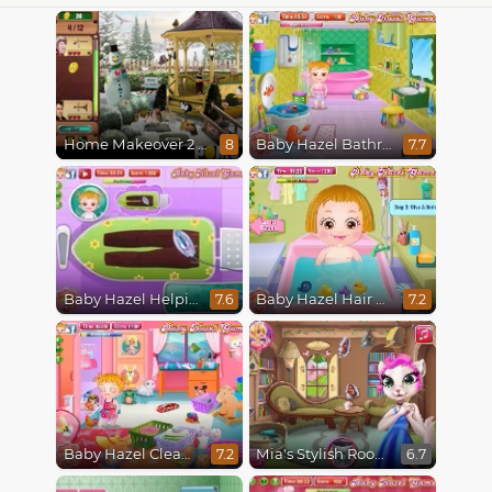
Home Makeover 2 Hidden Object
Baby Hazel Bathroom Hygiene
8
7.7
Baby Hazel Helping Time
Baby Hazel Hair Care
7.6
7.2
Baby Hazel Cleaning
Mia's Stylish Room
7.2
6.7