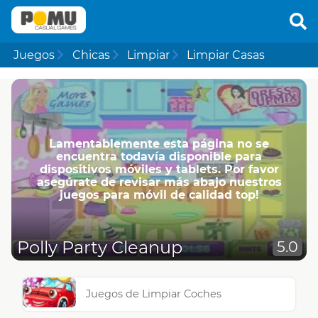
Juegos
Chicas
Limpiar
Limpiar Casas
Lamentablemente esta página no se
encuentra todavía disponible para
dispositivos móviles y tablets. Por favor
asegúrate de revisar más abajo nuestros
juegos para móvil de calidad top!
Polly Party Cleanup
5.0
Juegos de Limpiar Coches