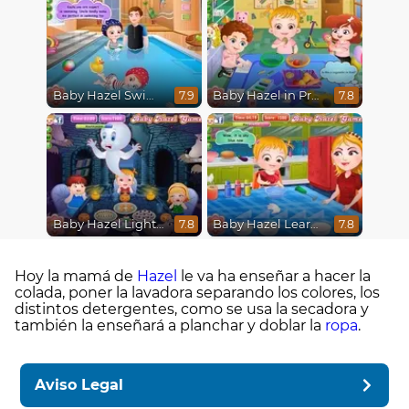
Baby Hazel Swimming
Baby Hazel in Preschool
7.9
7.8
Baby Hazel Lighthouse Adventure
Baby Hazel Learns Colors
7.8
7.8
Hoy la mamá de
Hazel
le va ha enseñar a hacer la
colada, poner la lavadora separando los colores, los
distintos detergentes, como se usa la secadora y
también la enseñará a planchar y doblar la
ropa
.
Aviso Legal