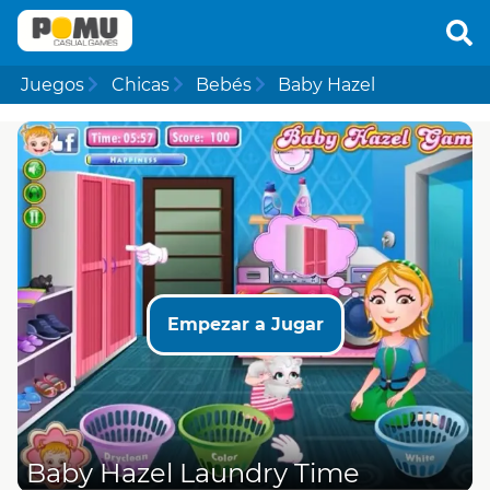
Juegos
Chicas
Bebés
Baby Hazel
Empezar a Jugar
Baby Hazel Laundry Time