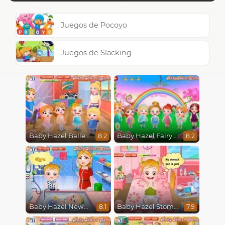
Juegos de Pocoyo
Juegos de Slacking
Baby Hazel Ballerina Dance
Baby Hazel Fairyland Ballet
8.2
8.2
Baby Hazel Newborn Vaccination
Baby Hazel Stomach Care
8.1
7.9