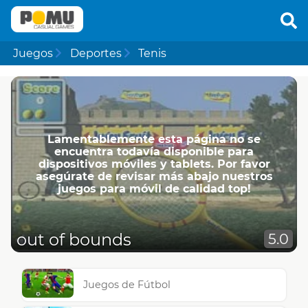
Juegos
Deportes
Tenis
Lamentablemente esta página no se
encuentra todavía disponible para
dispositivos móviles y tablets. Por favor
asegúrate de revisar más abajo nuestros
juegos para móvil de calidad top!
out of bounds
5.0
Juegos de Fútbol