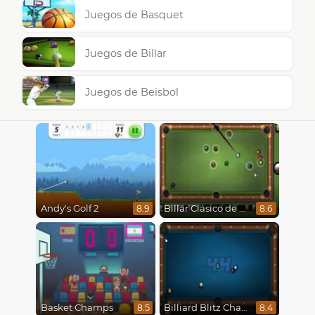
Juegos de Basquet
Juegos de Billar
Juegos de Beisbol
Andy's Golf 2
Billar Clásico de 8 Bolas
8.9
8.6
Basket Champs
Billiard Blitz Challenge
8.5
8.4