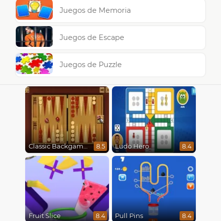
Juegos de Memoria
Juegos de Escape
Juegos de Puzzle
Classic Backgammon
Ludo Hero
8.5
8.4
Fruit Slice
Pull Pins
8.4
8.4