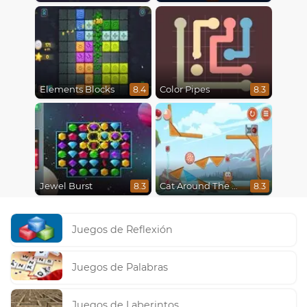
Elements Blocks
Color Pipes
8.4
8.3
Jewel Burst
Cat Around The World
8.3
8.3
Juegos de Reflexión
Juegos de Palabras
Juegos de Laberintos