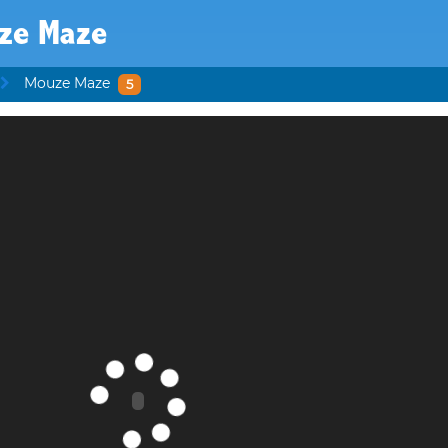
ze Maze
Mouze Maze
5