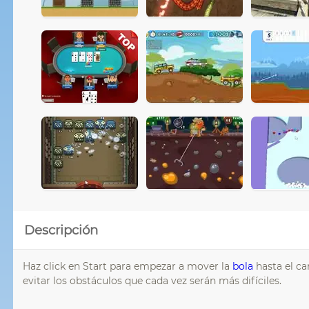
Descripción
Haz click en Start para empezar a mover la
bola
hasta el ca
evitar los obstáculos que cada vez serán más difíciles.