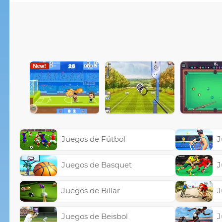
Juegos de Fútbol
J
Juegos de Basquet
J
Juegos de Billar
J
Juegos de Beisbol
J