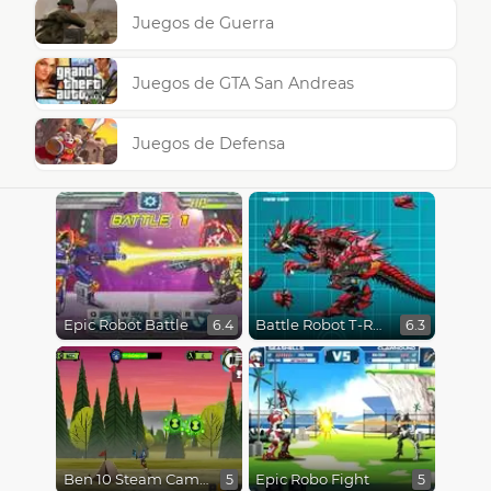
Juegos de Guerra
Juegos de GTA San Andreas
Juegos de Defensa
Epic Robot Battle
Battle Robot T-Rex Age
6.4
6.3
Ben 10 Steam Camp
Epic Robo Fight
5
5