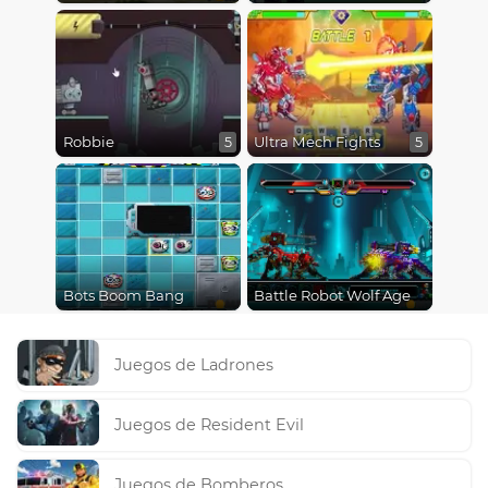
Robbie
Ultra Mech Fights
5
5
Bots Boom Bang
Battle Robot Wolf Age
Juegos de Ladrones
Juegos de Resident Evil
Juegos de Bomberos