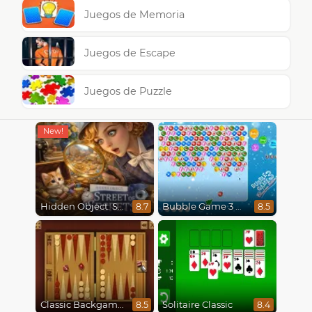
Juegos de Memoria
Juegos de Escape
Juegos de Puzzle
Hidden Object: Street Of Secrets
Bubble Game 3 Christmas
8.7
8.5
Classic Backgammon
Solitaire Classic
8.5
8.4