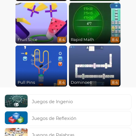
Fruit Slice
Rapid Math
8.4
8.4
Pull Pins
Dominoes
8.4
8.4
Juegos de Ingenio
Juegos de Reflexión
Juegos de Palabras