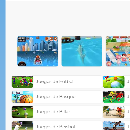
Juegos de Fútbol
J
Juegos de Basquet
J
Juegos de Billar
J
Juegos de Beisbol
J