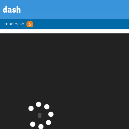
 dash
mad dash
5