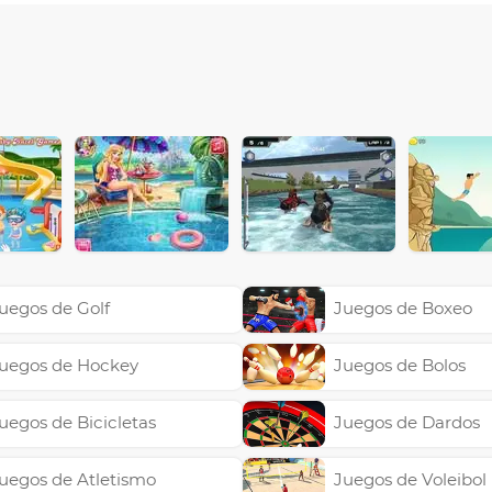
uegos de Golf
Juegos de Boxeo
uegos de Hockey
Juegos de Bolos
uegos de Bicicletas
Juegos de Dardos
uegos de Atletismo
Juegos de Voleibol