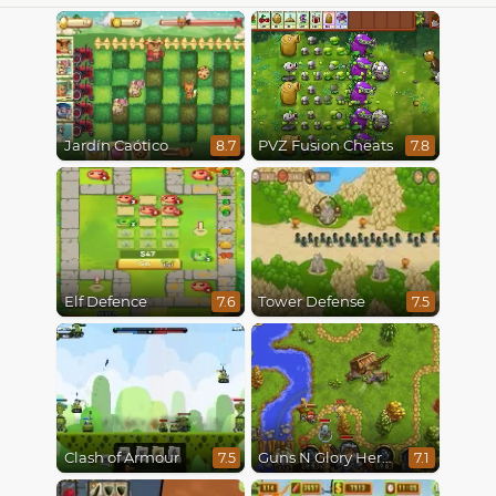
Jardín Caótico
PVZ Fusion Cheats
8.7
7.8
Elf Defence
Tower Defense
7.6
7.5
Clash of Armour
Guns N Glory Heroes
7.5
7.1