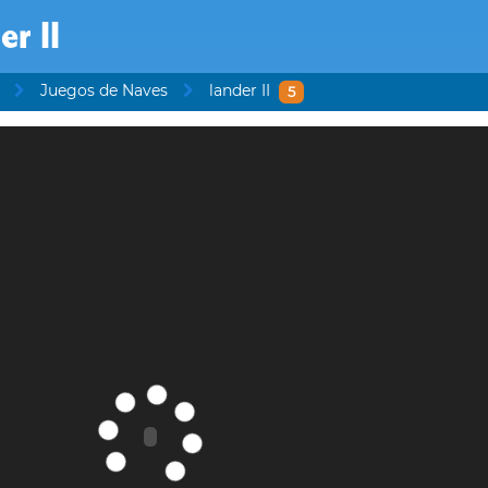
er II
Juegos de Naves
lander II
5