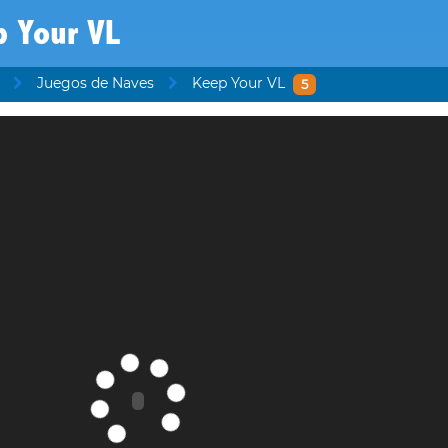
p Your VL
Juegos de Naves
Keep Your VL
5