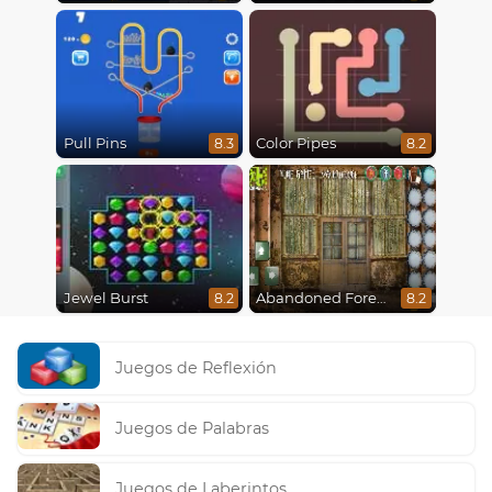
Pull Pins
Color Pipes
8.3
8.2
Jewel Burst
Abandoned Forest House
8.2
8.2
Juegos de Reflexión
Juegos de Palabras
Juegos de Laberintos