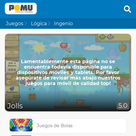
Juegos
Lógica
Ingenio
Lamentablemente esta página no se
encuentra todavía disponible para
dispositivos móviles y tablets. Por favor
asegúrate de revisar más abajo nuestros
juegos para móvil de calidad top!
Jolls
5.0
Juegos de Bolas