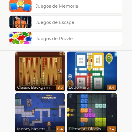
Juegos de Memoria
Juegos de Escape
Juegos de Puzzle
Classic Backgammon
Ludo Hero
8.5
8.4
Money Movers
Elements Blocks
8.4
8.4