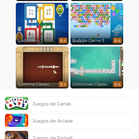
Ludo Hero
Bubble Game 3 Christmas
8.4
8.4
Domino Classic
Dominoes Classic
8.4
8.4
Juegos de Cartas
Juegos de Arcade
Juegos de Pinball