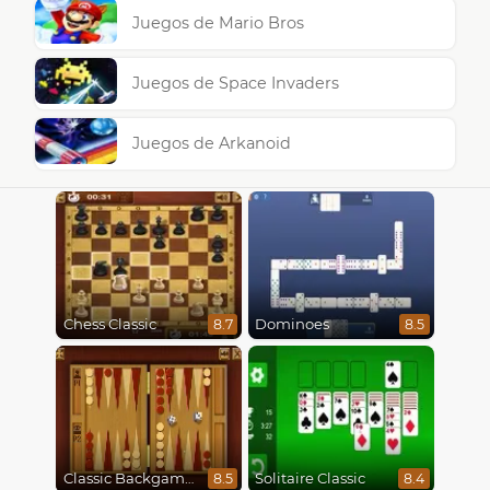
Juegos de Mario Bros
Juegos de Space Invaders
Juegos de Arkanoid
Chess Classic
Dominoes
8.7
8.5
Classic Backgammon
Solitaire Classic
8.5
8.4