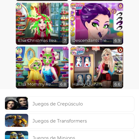
Elsa Christmas Real Haircuts
Descendants Trendsetters
7
6.9
Elsa Mommy Real Makeover
Harley Quinn's Modern Makeover
6.8
6.6
Juegos de Crepúsculo
Juegos de Transformers
Juegos de Minions