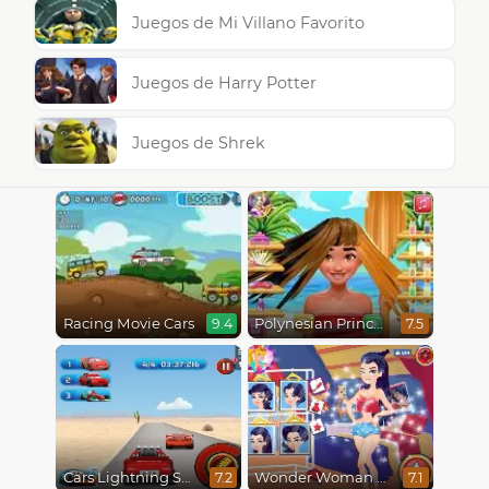
Juegos de Mi Villano Favorito
Juegos de Harry Potter
Juegos de Shrek
Racing Movie Cars
Polynesian Princess Real Haircuts
9.4
7.5
Cars Lightning Speed
Wonder Woman Fashion Event
7.2
7.1