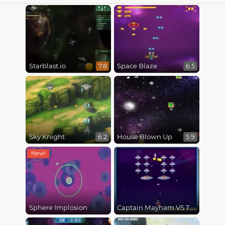
Starblast.io
Space Blaze
7.8
6.5
Sky Knight
House Blown Up
6.2
5.9
Sphere Implosion
Captain Mayham VS The Bunny Invaders