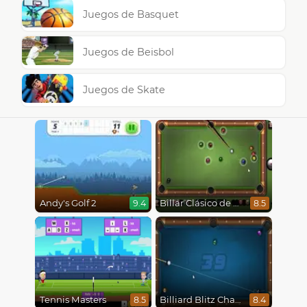
Juegos de Basquet
Juegos de Beisbol
Juegos de Skate
Andy's Golf 2
Billar Clásico de 8 Bolas
9.4
8.5
Tennis Masters
Billiard Blitz Challenge
8.5
8.4