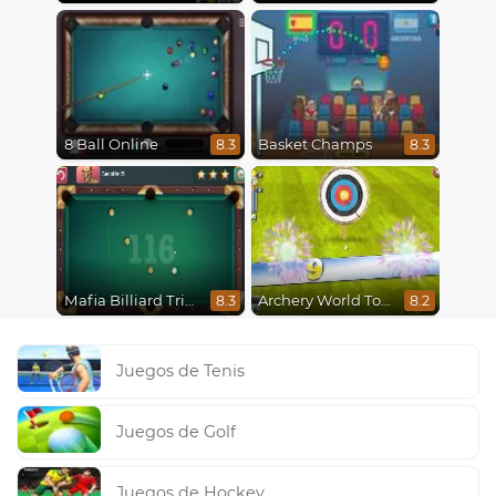
8 Ball Online
Basket Champs
8.3
8.3
Mafia Billiard Tricks
Archery World Tour
8.3
8.2
Juegos de Tenis
Juegos de Golf
Juegos de Hockey