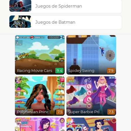
Juegos de Spiderman
Juegos de Batman
Racing Movie Cars
Spidey Swing
9.4
7.9
Polynesian Princess Real Haircuts
Super Barbie Princess and Rockstar
7.5
7.3