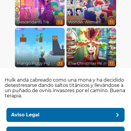
Descendants Trendsetters
Wonder Woman Fashion Event
7.2
7.1
Mango Piggy Piggy Hero
Elsa Christmas Real Haircuts
7.1
7.1
Hulk anda cabreado como una mona y ha decidido
desestresarse dando saltos titánicos y llevándose a
un puñado de ovnis invasores por el camino. Buena
terapia.
Aviso Legal