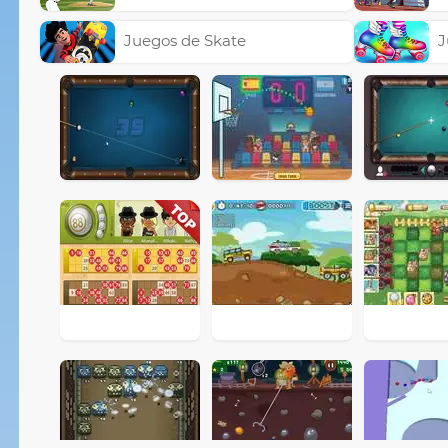
Juegos de Skate
J